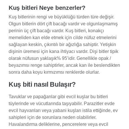
Kuş bitleri Neye benzerler?
Kuş bitleri
nin rengi ve büyüklüğü türden türe değişir.
Olgun bitlerin dört çift bacağı vardır ve olgunlaşmamış
perinin üç çift bacağı vardır. Kuş bitleri, konakçı
memeliden kan elde etmek için cilde nüfuz etmelerini
sağlayan keskin, çıkıntılı bir ağızlığa sahiptir. Yetişkin
dişinin üremesi için kana ihtiyacı vardır. Dişi bitler tipik
olarak nüfusun yaklaşık% 95’idir. Genellikle opak /
beyazımsı renge sahiptirler, ancak kan ile beslendikten
sonra daha koyu kırmızımsı renklerde olurlar.
Kuş biti nasıl Bulaşır?
Tavuklar ve papağanlar gibi evcil
kuşlar
bu bitleri
tüylerinde ve vücutlarında taşıyabilir. Parazitler evde
evcil hayvanları veya yabani kuşları istila ettiğinde, ev
sahipleri için de sorunlara neden olabilirler.
Havalandırma deliklerine, pencerelere veya evcil